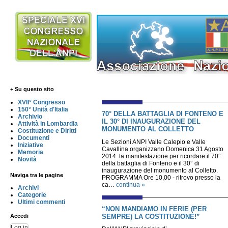
+ Su questo sito
XVII° Congresso
150° Unità d'Italia
70° DELLA BATTAGLIA DI FONTENO E
Archivio
IL 30° DI INAUGURAZIONE DEL
Attività in Lombardia
MONUMENTO AL COLLETTO
Costituzione e Diritti
Documenti
Le Sezioni ANPI Valle Calepio e Valle
Iniziative
Cavallina organizzano Domenica 31 Agosto
Memoria
2014 la manifestazione per ricordare il 70°
Novità
della battaglia di Fonteno e il 30° di
inaugurazione del monumento al Colletto.
Naviga tra le pagine
PROGRAMMA Ore 10,00 - ritrovo presso la
ca…
continua »
Archivi
Categorie
Ultimi commenti
“NON MANDIAMO IN FERIE (PER
SEMPRE) LA COSTITUZIONE!”
Accedi
Log in