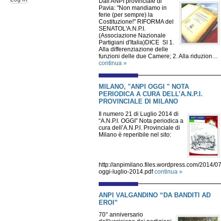
Dall'ANPI provinciale di
Pavia: "Non mandiamo in
ferie (per sempre) la
Costituzione!" RIFORMA del
SENATOL'A.N.P.I.
(Associazione Nazionale
Partigiani d'Italia)DICE SI 1.
Alla differenziazione delle
funzioni delle due Camere; 2. Alla riduzion…
continua »
MILANO, "ANPI OGGI " NOTA
PERIODICA A CURA DELL’A.N.P.I.
PROVINCIALE DI MILANO
Il numero 21 di Luglio 2014 di
“A.N.P.I. OGGI” Nota periodica a
cura dell’A.N.P.I. Provinciale di
Milano è reperibile nel sito:
http://anpimilano.files.wordpress.com/2014/07
oggi-luglio-2014.pdf
continua »
ANPI VALGANDINO “DA BANDITI AD
EROI”
70° anniversario