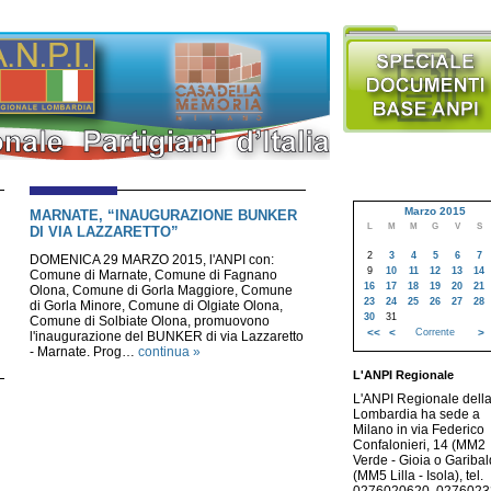
Marzo 2015
MARNATE, “INAUGURAZIONE BUNKER
L
M
M
G
V
S
DI VIA LAZZARETTO”
2
3
4
5
6
7
n
DOMENICA 29 MARZO 2015, l'ANPI con:
9
10
11
12
13
14
Comune di Marnate, Comune di Fagnano
16
17
18
19
20
21
Olona, Comune di Gorla Maggiore, Comune
23
24
25
26
27
28
di Gorla Minore, Comune di Olgiate Olona,
30
31
Comune di Solbiate Olona, promuovono
<<
<
Corrente
>
l'inaugurazione del BUNKER di via Lazzaretto
- Marnate. Prog…
continua »
L'ANPI Regionale
L'ANPI Regionale dell
Lombardia ha sede a
Milano in via Federico
Confalonieri, 14 (MM2
Verde - Gioia o Garibald
(MM5 Lilla - Isola), tel.