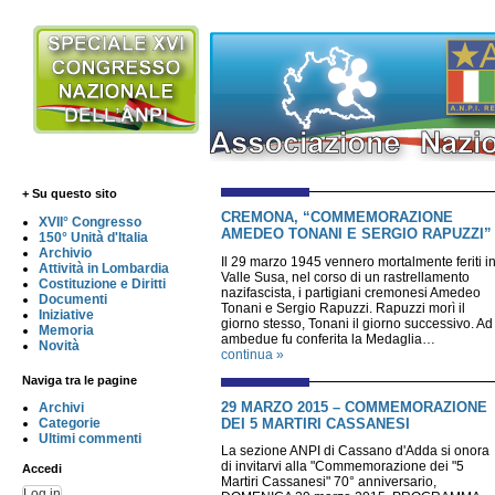
+ Su questo sito
CREMONA, “COMMEMORAZIONE
XVII° Congresso
AMEDEO TONANI E SERGIO RAPUZZI”
150° Unità d'Italia
Archivio
Il 29 marzo 1945 vennero mortalmente feriti i
Attività in Lombardia
Valle Susa, nel corso di un rastrellamento
Costituzione e Diritti
nazifascista, i partigiani cremonesi Amedeo
Documenti
Tonani e Sergio Rapuzzi. Rapuzzi morì il
Iniziative
giorno stesso, Tonani il giorno successivo. Ad
Memoria
ambedue fu conferita la Medaglia…
Novità
continua »
Naviga tra le pagine
29 MARZO 2015 – COMMEMORAZIONE
Archivi
DEI 5 MARTIRI CASSANESI
Categorie
Ultimi commenti
La sezione ANPI di Cassano d'Adda si onora
di invitarvi alla "Commemorazione dei "5
Accedi
Martiri Cassanesi" 70° anniversario,
Log in