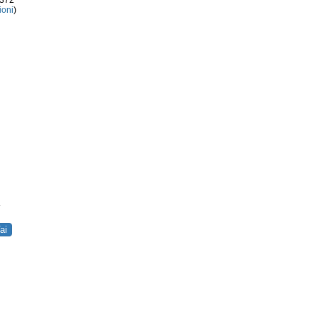
3372
ioni
)