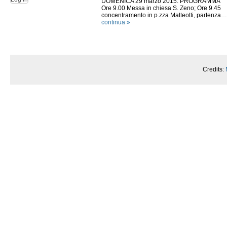
DOMENICA 29 marzo 2015. PROGRAMMA
Ore 9.00 Messa in chiesa S. Zeno; Ore 9.45
concentramento in p.zza Matteotti, partenza…
continua »
Credits: