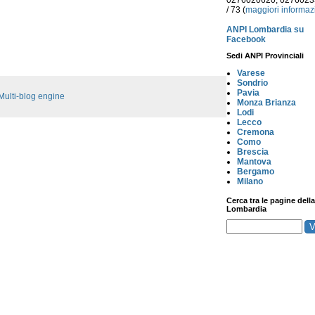
0276020620, 027602
/ 73 (
maggiori informaz
ANPI Lombardia su
Facebook
Sedi ANPI Provinciali
Varese
Sondrio
Pavia
Multi-blog engine
Monza Brianza
Lodi
Lecco
Cremona
Como
Brescia
Mantova
Bergamo
Milano
Cerca tra le pagine della
Lombardia