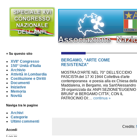
+ Su questo sito
BERGAMO, “ARTE COME
XVII° Congresso
RESISTENZA”
150° Unità d'Italia
Archivio
MOSTRA D'ARTE NEL 70° DELL'ECCIDIO
Attività in Lombardia
FASCISTA del 17 XI 1944 Collettiva d'arte
Costituzione e Diritti
contemporanea e poesia alla ex Chiesa dell
Documenti
Maddalena, in Bergamo, via Sant'Alessandro
Iniziative
39 organizzata da: ANPI SEZIONE"EUGENIO
Memoria
BRUNI" di BERGAMO CITTA', CON IL
Novità
PATROCINIO DI:…
continua »
Naviga tra le pagine
Archivi
Categorie
Ultimi commenti
Credits:
Accedi
Log in