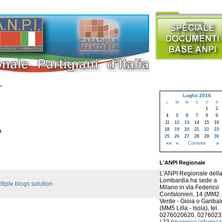
Luglio 2016
L
M
M
G
V
S
1
2
4
5
6
7
8
9
11
12
13
14
15
16
18
19
20
21
22
23
a
25
26
27
28
29
30
<<
<
Corrente
>
L'ANPI Regionale
L'ANPI Regionale dell
Lombardia ha sede a
tiple blogs solution
Milano in via Federico
Confalonieri, 14 (MM2
Verde - Gioia o Garibald
(MM5 Lilla - Isola), tel.
0276020620, 027602