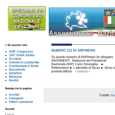
+ Su questo sito
NUMERO 211 DI ANPINEWS
XVII° Congresso
150° Unità d'Italia
Su questo numero di ANPInews (in allegato):
Archivio
ARGOMENTI Notazioni del Presidente
Attività in Lombardia
Nazionale ANPI, Carlo Smuraglia: ►
Costituzione e Diritti
Referendum ► L'attentato di Nizza ► Verso l
Documenti
povertà diffusa
continua »
Iniziative
Memoria
Novità
Naviga tra le pagine
Archivi
Credits:
Mul
Categorie
Ultimi commenti
Accedi
Log in