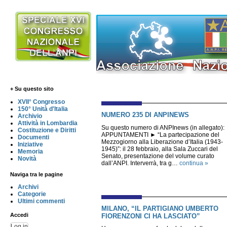
+ Su questo sito
XVII° Congresso
150° Unità d'Italia
NUMERO 235 DI ANPINEWS
Archivio
Attività in Lombardia
Su questo numero di ANPInews (in allegato):
Costituzione e Diritti
APPUNTAMENTI ► “La partecipazione del
Documenti
Mezzogiorno alla Liberazione d’Italia (1943-
Iniziative
1945)”: il 28 febbraio, alla Sala Zuccari del
Memoria
Senato, presentazione del volume curato
Novità
dall’ANPI. Interverrà, tra g…
continua »
Naviga tra le pagine
Archivi
Categorie
Ultimi commenti
MILANO, “IL PARTIGIANO UMBERTO
Accedi
FIORENZONI CI HA LASCIATO”
Log in