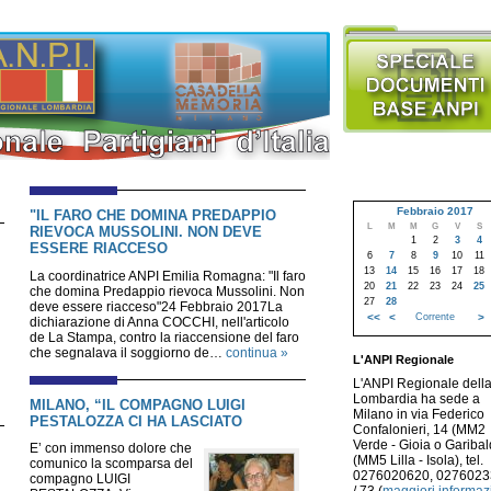
Febbraio 2017
"IL FARO CHE DOMINA PREDAPPIO
L
M
M
G
V
S
RIEVOCA MUSSOLINI. NON DEVE
1
2
3
4
ESSERE RIACCESO
6
7
8
9
10
11
13
14
15
16
17
18
La coordinatrice ANPI Emilia Romagna: "Il faro
20
21
22
23
24
25
che domina Predappio rievoca Mussolini. Non
27
28
deve essere riacceso"24 Febbraio 2017La
<<
<
Corrente
>
dichiarazione di Anna COCCHI, nell'articolo
de La Stampa, contro la riaccensione del faro
che segnalava il soggiorno de…
continua »
L'ANPI Regionale
L'ANPI Regionale dell
Lombardia ha sede a
MILANO, “IL COMPAGNO LUIGI
Milano in via Federico
PESTALOZZA CI HA LASCIATO
Confalonieri, 14 (MM2
Verde - Gioia o Garibald
E’ con immenso dolore che
(MM5 Lilla - Isola), tel.
comunico la scomparsa del
0276020620, 027602
compagno LUIGI