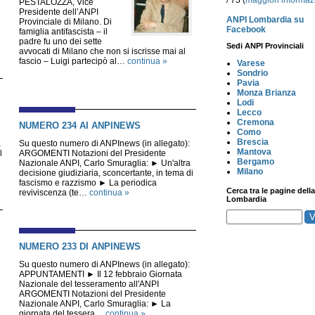
/ 73 (
maggiori informaz
PESTALOZZA, Vice
Presidente dell’ANPI
ANPI Lombardia su
Provinciale di Milano. Di
Facebook
famiglia antifascista – il
padre fu uno dei sette
Sedi ANPI Provinciali
avvocati di Milano che non si iscrisse mai al
fascio – Luigi partecipò al…
continua »
Varese
Sondrio
Pavia
Monza Brianza
Lodi
Lecco
Cremona
NUMERO 234 AI ANPINEWS
Como
Brescia
a
Su questo numero di ANPInews (in allegato):
Mantova
l
ARGOMENTI Notazioni del Presidente
Bergamo
Nazionale ANPI, Carlo Smuraglia: ► Un'altra
Milano
decisione giudiziaria, sconcertante, in tema di
fascismo e razzismo ► La periodica
Cerca tra le pagine della
reviviscenza (te…
continua »
Lombardia
NUMERO 233 DI ANPINEWS
Su questo numero di ANPInews (in allegato):
APPUNTAMENTI ► Il 12 febbraio Giornata
Nazionale del tesseramento all'ANPI
ARGOMENTI Notazioni del Presidente
Nazionale ANPI, Carlo Smuraglia: ► La
giornata del tessera…
continua »