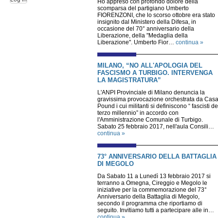
Ho appreso con profondo dolore della
scomparsa del partigiano Umberto
FIORENZONI, che lo scorso ottobre era stato
insignito dal Ministero della Difesa, in
occasione del 70° anniversario della
Liberazione, della "Medaglia della
Liberazione". Umberto Fior…
continua »
MILANO, “NO ALL'APOLOGIA DEL
FASCISMO A TURBIGO. INTERVENGA
LA MAGISTRATURA”
L'ANPI Provinciale di Milano denuncia la
gravissima provocazione orchestrata da Cas
Pound i cui militanti si definiscono “ fascisti de
terzo millennio” in accordo con
l'Amministrazione Comunale di Turbigo.
Sabato 25 febbraio 2017, nell'aula Consili…
continua »
73° ANNIVERSARIO DELLA BATTAGLIA
DI MEGOLO
Da Sabato 11 a Lunedì 13 febbraio 2017 si
terranno a Omegna, Cireggio e Megolo le
iniziative per la commemorazione del 73°
Anniversario della Battaglia di Megolo,
secondo il programma che riportiamo di
seguito. Invitiamo tutti a partecipare alle in…
continua »