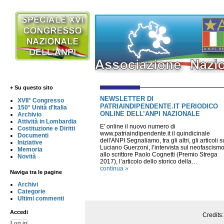
+ Su questo sito
NEWSLETTER DI
XVII° Congresso
PATRIAINDIPENDENTE.IT PERIODICO
150° Unità d'Italia
ONLINE DELL’ANPI NAZIONALE
Archivio
Attività in Lombardia
E' online il nuovo numero di
Costituzione e Diritti
www.patriaindipendente.it il quindicinale
Documenti
dell'ANPI Segnaliamo, tra gli altri, gli articoli s
Iniziative
Luciano Guerzoni, l’intervista sul neofascism
Memoria
allo scrittore Paolo Cognetti (Premio Strega
Novità
2017), l’articolo dello storico della…
continua »
Naviga tra le pagine
Archivi
Categorie
Ultimi commenti
Accedi
Credits
Log in