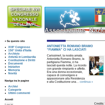
+ Su questo sito
ANTONIETTA ROMANO BRAMO
XVII° Congresso
“FIAMMA” CI HA LASCIATI
150° Unità d'Italia
Archivio
Carissime/i, la nostra amata
Attività in Lombardia
Antonietta Romano Bramo, la
Costituzione e Diritti
partigiana Fiamma, ci ha
Documenti
lasciati questa notte. La ricordo
Iniziative
con grande rimpianto e affetto.
Memoria
Era una donna eccezionale,
Novità
capace di coinvolgere e
appassionare alla Resistenza
Naviga tra le pagine
e alla Costituzione una…
continua »
Archivi
Categorie
Ultimi commenti
Accedi
Credits:
Log in