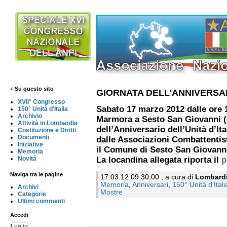
+ Su questo sito
GIORNATA DELL'ANNIVERSAR
XVII° Congresso
Sabato 17 marzo 2012 dalle ore 1
150° Unità d'Italia
Archivio
Marmora a Sesto San Giovanni (M
Attività in Lombardia
dell’Anniversario dell’Unità d’It
Costituzione e Diritti
Documenti
dalle Associazioni Combattentis
Iniziative
il Comune di Sesto San Giovann
Memoria
Novità
La locandina allegata riporta il
p
Naviga tra le pagine
17.03.12 09:30:00 , a cura di
Lombard
Memoria
,
Anniversari
,
150° Unità d'Itali
Archivi
Mostre
Categorie
Ultimi commenti
Accedi
Log in