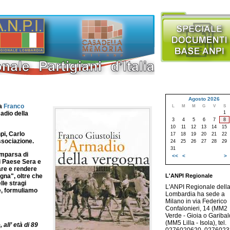
Agosto 2026
ta
Franco
L
M
M
G
V
S
1
adio della
3
4
5
6
7
8
10
11
12
13
14
15
pi, Carlo
17
18
19
20
21
22
ssociazione.
24
25
26
27
28
29
31
omparsa di
<<
<
>
di Paese Sera e
tare e rendere
L'ANPI Regionale
gna", oltre che
lle stragi
L'ANPI Regionale dell
te, formuliamo
Lombardia ha sede a
Milano in via Federico
Confalonieri, 14 (MM2
Verde - Gioia o Garibald
(MM5 Lilla - Isola), tel.
all’ età di 89