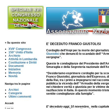
+ Su questo sito
E' DECEDUTO FRANCO GIUSTOLISI
XVII° Congresso
Cordoglio dell’Anpi per la morte del giornalis
150° Unità d'Italia
Giustolisi
che denunciò lo scandalo dell’ “Arm
Archivio
vergogna".
Attività in Lombardia
Costituzione e Diritti
Queste le condoglianze del Presidente dell’An
Documenti
Smuraglia e della Segreteria nazionale dell’A
Iniziative
Memoria
“Desideriamo esprimere cordoglio per la sc
Novità
Franco Giustolisi, giornalista dell’Espresso, 
della Rai, tra i primi a impegnarsi nel raccon
pubblica la vicenda dell’ “Armadio della vergo
Naviga tra le pagine
nel chiedere verità e giustizia per le vittime de
Archivi
nazifasciste in Italia. In questo momento tris
Categorie
sentite condoglianze alla famiglia".
Ultimi commenti
Accedi
E’ deceduto oggi, 10 novembre, nella capitale, 
Log in