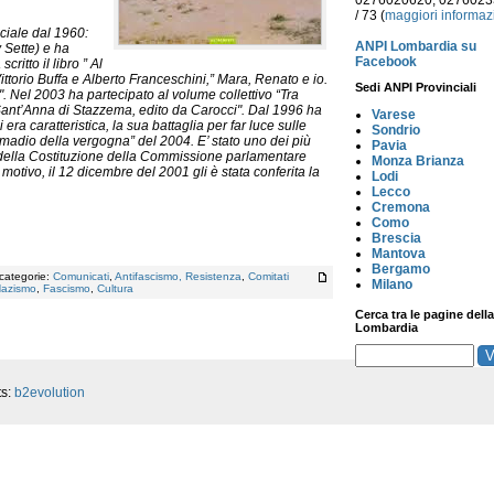
0276020620, 027602
/ 73 (
maggiori informaz
eciale dal 1960:
ANPI Lombardia su
 Sette) e ha
Facebook
critto il libro ” Al
Vittorio Buffa e Alberto Franceschini,” Mara, Renato e io.
Sedi ANPI Provinciali
. Nel 2003 ha partecipato al volume collettivo “Tra
 Sant’Anna di Stazzema, edito da Carocci". Dal 1996 ha
Varese
ra caratteristica, la sua battaglia per far luce sulle
Sondrio
“Armadio della vergogna” del 2004. E’ stato uno dei più
Pavia
re della Costituzione della Commissione parlamentare
Monza Brianza
 motivo, il 12 dicembre del 2001 gli è stata conferita la
Lodi
Lecco
Cremona
Como
Brescia
Mantova
Bergamo
 categorie:
Comunicati
,
Antifascismo, Resistenza
,
Comitati
Milano
azismo
,
Fascismo
,
Cultura
Cerca tra le pagine della
Lombardia
ts:
b2evolution