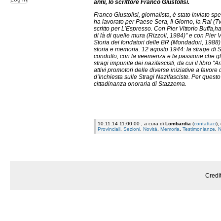
anni, lo scrittore Franco Giustolisi.
Franco Giustolisi, giornalista, è stato inviato sp
ha lavorato per Paese Sera, Il Giorno, la Rai (Tv
scritto per L’Espresso. Con Pier Vittorio Buffa,ha s
di là di quelle mura (Rizzoli, 1984)” e con Pier 
Storia dei fondatori delle BR (Mondadori, 1988)"
storia e memoria. 12 agosto 1944: la strage di
condutto, con la veemenza e la passione che gli e
stragi impunite dei nazifascisti, da cui il libro 
attivi promotori delle diverse iniziative a favo
d’Inchiesta sulle Stragi Nazifasciste. Per questo
cittadinanza onoraria di Stazzema.
10.11.14 11:00:00 , a cura di
Lombardia
(
contattaci
),
Provinciali
,
Sezioni
,
Novità
,
Memoria
,
Testimonianze
,
N
Credi