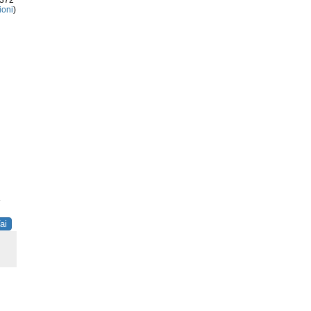
3372
ioni
)