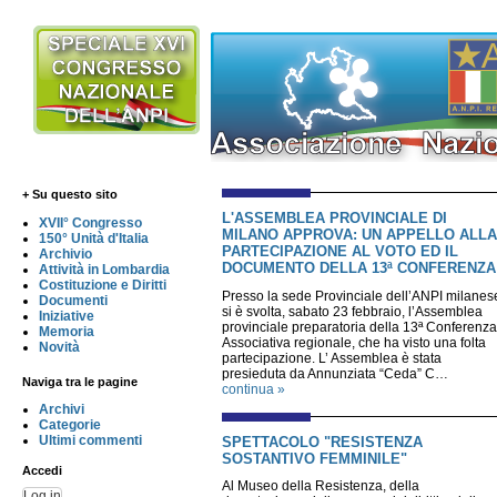
+ Su questo sito
L'ASSEMBLEA PROVINCIALE DI
XVII° Congresso
MILANO APPROVA: UN APPELLO ALLA
150° Unità d'Italia
PARTECIPAZIONE AL VOTO ED IL
Archivio
DOCUMENTO DELLA 13ª CONFERENZA
Attività in Lombardia
Costituzione e Diritti
Presso la sede Provinciale dell’ANPI milanes
Documenti
si è svolta, sabato 23 febbraio, l’Assemblea
Iniziative
provinciale preparatoria della 13ª Conferenza
Memoria
Associativa regionale, che ha visto una folta
Novità
partecipazione. L’ Assemblea è stata
presieduta da Annunziata “Ceda” C…
Naviga tra le pagine
continua »
Archivi
Categorie
Ultimi commenti
SPETTACOLO "RESISTENZA
SOSTANTIVO FEMMINILE"
Accedi
Al Museo della Resistenza, della
Log in