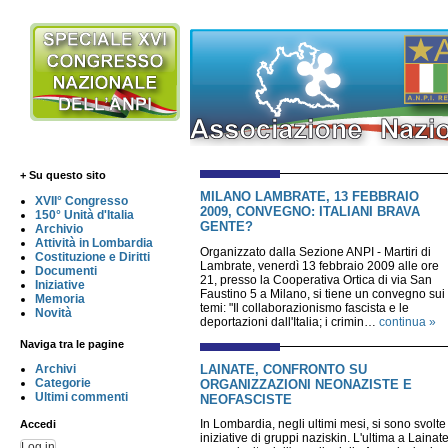
+ Su questo sito
MILANO LAMBRATE, 13 FEBBRAIO
XVII° Congresso
2009, CONVEGNO: ITALIANI BRAVA
150° Unità d'Italia
GENTE?
Archivio
Attività in Lombardia
Organizzato dalla Sezione ANPI - Martiri di
Costituzione e Diritti
Lambrate, venerdì 13 febbraio 2009 alle ore
Documenti
21, presso la Cooperativa Ortica di via San
Iniziative
Faustino 5 a Milano, si tiene un convegno sui
Memoria
temi: "Il collaborazionismo fascista e le
Novità
deportazioni dall'Italia; i crimin…
continua »
Naviga tra le pagine
LAINATE, CONFRONTO SU
Archivi
Categorie
ORGANIZZAZIONI NEONAZISTE E
Ultimi commenti
NEOFASCISTE
In Lombardia, negli ultimi mesi, si sono svolte
Accedi
iniziative di gruppi naziskin. L'ultima a Lainate
Log in