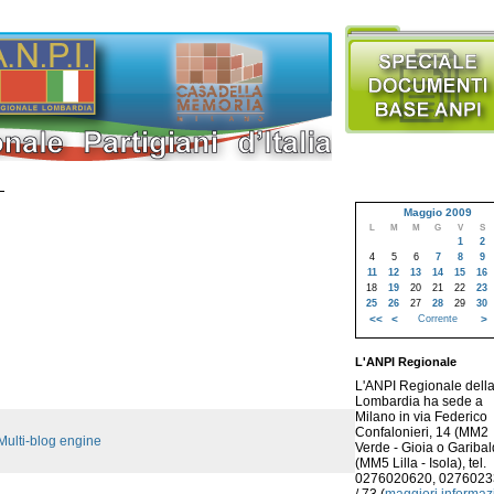
Maggio 2009
L
M
M
G
V
S
1
2
4
5
6
7
8
9
11
12
13
14
15
16
18
19
20
21
22
23
25
26
27
28
29
30
<<
<
Corrente
>
L'ANPI Regionale
L'ANPI Regionale dell
Lombardia ha sede a
Milano in via Federico
Confalonieri, 14 (MM2
Multi-blog engine
Verde - Gioia o Garibald
(MM5 Lilla - Isola), tel.
0276020620, 027602