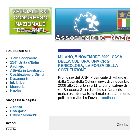
+ Su questo sito
MILANO, 5 NOVEMBRE 2009, CASA
XVII° Congresso
DELLA CULTURA: UNA CRISI
150° Unità d'Italia
PERICOLOSA, LA FORZA DELLA
Archivio
COSTITUZIONE
Attività in Lombardia
Costituzione e Diritti
Promosso dall'ANPI Provinciale di Milano e
Documenti
dalla Casa della Cultura, giovedì 5 novembre
Iniziative
2009 alle 21, si terrà a Milano, nel salone di
Memoria
via Borgogna 3, un dibattito su: "Una crisi
Novità
pericolosa: deriva istituzionale e decadiment
politico e civile. La Forza…
continua »
Naviga tra le pagine
Archivi
Categorie
Ultimi commenti
Accedi
Credits:
Log in