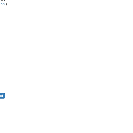
3372
ioni
)