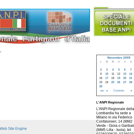
Novembre 2009
L
M
M
G
V
S
2
3
4
5
6
7
9
10
11
12
13
14
16
17
18
19
20
21
23
24
25
26
27
28
30
<<
<
Corrente
>
o
L'ANPI Regionale
L'ANPI Regionale dell
Lombardia ha sede a
Milano in via Federico
Confalonieri, 14 (MM2
Verde - Gioia o Garibald
Web Site Engine
(MM5 Lilla - Isola), tel.