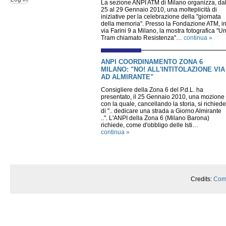
La sezione ANPI ATM di Milano organizza, da
25 al 29 Gennaio 2010, una molteplicità di
iniziative per la celebrazione della "giornata
della memoria". Presso la Fondazione ATM, i
via Farini 9 a Milano, la mostra fotografica "U
Tram chiamato Resistenza"…
continua »
ANPI COORDINAMENTO ZONA 6
MILANO: "NO! ALL'INTITOLAZIONE VIA
AD ALMIRANTE"
Consigliere della Zona 6 del P.d.L. ha
presentato, il 25 Gennaio 2010, una mozione
con la quale, cancellando la storia, si richiede
di ".. dedicare una strada a Giorno Almirante
..". L'ANPI della Zona 6 (Milano Barona)
richiede, come d'obbligo delle Isti…
continua »
Credits:
Comp