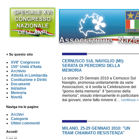
+ Su questo sito
CERNUSCO SUL NAVIGLIO (MI):
XVII° Congresso
SERATA DI PERCORSI DELLA
150° Unità d'Italia
MEMORIA
Archivio
Attività in Lombardia
Lo scorso 25 Gennaio 2010 a Cernusco Sul
Costituzione e Diritti
Naviglio, promossa unitariamente da varie
Documenti
Associazioni, si è svolta la Celebrazione del
Iniziative
"giorno della memoria". Il "percorso della
Memoria
memoria", vissuto intensamente in particolare
Novità
dai giovani, viene fatto rivivere d…
continua »
Naviga tra le pagine
Archivi
Categorie
Ultimi commenti
MILANO, 25-29 GENNAIO 2010: "UN
Accedi
TRAM CHIAMATO RESISTENZA"
Log in