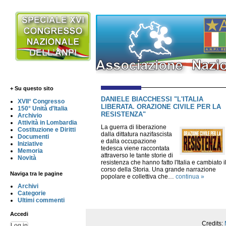
+ Su questo sito
DANIELE BIACCHESSI "L'ITALIA
XVII° Congresso
LIBERATA. ORAZIONE CIVILE PER LA
150° Unità d'Italia
RESISTENZA"
Archivio
Attività in Lombardia
La guerra di liberazione
Costituzione e Diritti
dalla dittatura nazifascista
Documenti
e dalla occupazione
Iniziative
tedesca viene raccontata
Memoria
attraverso le tante storie di
Novità
resistenza che hanno fatto l'Italia e cambiato i
corso della Storia. Una grande narrazione
Naviga tra le pagine
popolare e collettiva che…
continua »
Archivi
Categorie
Ultimi commenti
Accedi
Credits:
Log in