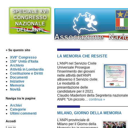
+ Su questo sito
LA MEMORIA CHE RESISTE
XVII° Congresso
150° Unità d'Italia
L'ANPI nel Servizio Civile
Archivio
Universale Prosegue
Attività in Lombardia
l'inserimento dei giovani
Costituzione e Diritti
nelle attività dell'ANPI
Documenti
attraverso il Servizio civile.
Iniziative
Le modalità di
Memoria
presentazione delle
Novità
candidature per il 2021.
Claudio Maderloni della Segreteria nazionale
Naviga tra le pagine
ANPI: "Un piccolo…
continua »
Archivi
Categorie
MILANO, GIORNO DELLA MEMORIA
Ultimi commenti
L’ANPI provinciale di
Accedi
Milano per il Giorno della
Log in