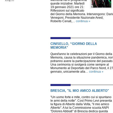
Memoria ha in programma
queste iniziative: Martedì
19 gennaio 2021 ore 21:
Riflessioni sul significato
del Giorno della Memoria. Intervengono: Dari
Venegoni, Presidente Nazionale Aned;
Roberto Cenati,…
continua »
CINISELLO, “GIORNO DELLA
MEMORIA”
Quest'anno le celebrazioni per il Giorno della
Memoria, causa la situazione pandemica, no
potranno avere la partecipazione del passato
Una cerimonia si svolgerà come sempre al
Monumento al Deportato del Parco Nord, il 2
gennaio, unicamente alla…
continua »
BRESCIA, "IL MIO AMICO ALBERTO"
"Un uomo forte e mite, contro cui si spuntano
le armi della notte". Così Primo Levi presenta
la figura di Alberto dalla Volta, "il mio amico
Alberto". A lui la Commissione scuola ANPI
"Dolores Abbiati" di Brescia dedica questa