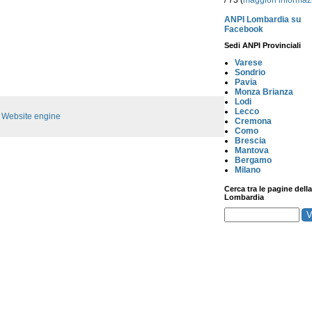
/ 73 (
maggiori informaz
ANPI Lombardia su
Facebook
Sedi ANPI Provinciali
Varese
Sondrio
Pavia
Monza Brianza
Lodi
Lecco
:
Website engine
Cremona
Como
Brescia
Mantova
Bergamo
Milano
Cerca tra le pagine della
Lombardia