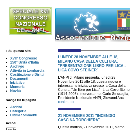
+ Su questo sito
LUNEDI' 28 NOVEMBRE ALLE 18,
XVII° Congresso
MILANO CASA DELLA CULTURA:
150° Unità d'Italia
"PRESENTAZIONE LIBRO PER LICA -
Archivio
LICA COVO STEINER".
Attività in Lombardia
Costituzione e Diritti
L'ANPI di Milano presenta, lunedì 28
Documenti
Novembre 2011 alle 18, questa nuova e
Iniziative
interessante iniziativa presso la Casa della
Memoria
Cultura: "Un libro per Lica" - Lica Covo Steine
Novità
(1914-2008). Interverranno: Carlo Smuraglia,
Presidente Nazionale ANPI; Giovanni Anc…
Naviga tra le pagine
continua »
Archivi
Categorie
Ultimi commenti
21 NOVEMBRE 2011 "INCENDIO
CASCINA TORCHIERA"
Accedi
Questa mattina, 21 novembre 2011, siamo
Log in