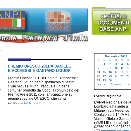
Novembre 2011
L
M
M
G
V
S
1
2
3
4
5
PREMIO UNESCO 2011 A DANIELE
7
8
9
10
11
12
BIACCHESSI E GAETANO LIGUORI
14
15
16
17
18
19
21
22
23
24
25
26
Premio Unesco 2011 a Daniele Biacchessi e
28
29
30
Gaetano Liguori per lo spettacolo di teatro
<<
<
Corrente
>
civile "Aquae Mundi, l'acqua è un bene
r
comune" prodotto da Coop. Il comunicato del
Premio Areté 2011 con l’anticipazione sul
L'ANPI Regionale
premio speciale UNESCO, che verrà
L'ANPI Regionale dell
conseg…
continua »
Lombardia ha sede a
Milano in via Federico
Confalonieri, 14 (MM2
Verde - Gioia o Garibald
(MM5 Lilla - Isola), tel.
0276020620, 027602