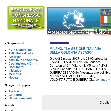
+ Su questo sito
MILANO, “LA SEZIONE ITALIANA
XVII° Congresso
DELLA COLONNA ASCASO”
150° Unità d'Italia
Archivio
Giovedì 2 marzo 2017, ore 18.00 presso la
Attività in Lombardia
CASA DELLA MEMORIA, via Federico
Costituzione e Diritti
Confalonieri 14, Milano – MM5 Isola / MM2
Documenti
Gioia o Garibaldi, A OTTANT’ANNI DALLA
Iniziative
GUERRA DI SPAGNA Presentazione del libro
Memoria
di Enrico ACCIAI ANTIFASCISMO,
Novità
VOLONTARIATO E GUERRA CI…
continua »
Naviga tra le pagine
Archivi
Categorie
Ultimi commenti
Credits:
Accedi
Log in