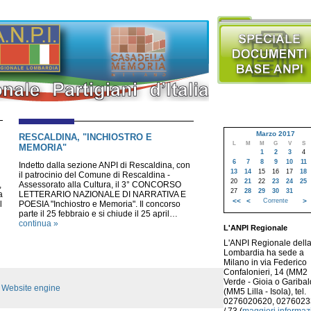
Marzo 2017
RESCALDINA, "INCHIOSTRO E
L
M
M
G
V
S
MEMORIA"
1
2
3
4
6
7
8
9
10
11
Indetto dalla sezione ANPI di Rescaldina, con
13
14
15
16
17
18
il patrocinio del Comune di Rescaldina -
20
21
22
23
24
25
,
Assessorato alla Cultura, il 3° CONCORSO
27
28
29
30
31
a
LETTERARIO NAZIONALE DI NARRATIVA E
<<
<
Corrente
>
l
POESIA "Inchiostro e Memoria". Il concorso
parte il 25 febbraio e si chiude il 25 april…
continua »
L'ANPI Regionale
L'ANPI Regionale dell
Lombardia ha sede a
Milano in via Federico
Confalonieri, 14 (MM2
Verde - Gioia o Garibald
:
Website engine
(MM5 Lilla - Isola), tel.
0276020620, 027602