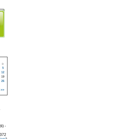
D
5
12
19
26
>>
a
i) -
3372