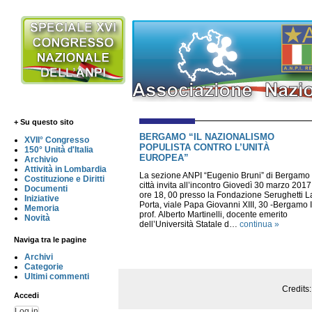
+ Su questo sito
BERGAMO “IL NAZIONALISMO
XVII° Congresso
POPULISTA CONTRO L’UNITÀ
150° Unità d'Italia
EUROPEA”
Archivio
Attività in Lombardia
La sezione ANPI “Eugenio Bruni” di Bergamo
Costituzione e Diritti
città invita all’incontro Giovedì 30 marzo 2017
Documenti
ore 18, 00 presso la Fondazione Serughetti L
Iniziative
Porta, viale Papa Giovanni XIII, 30 -Bergamo I
Memoria
prof. Alberto Martinelli, docente emerito
Novità
dell’Università Statale d…
continua »
Naviga tra le pagine
Archivi
Categorie
Ultimi commenti
Credits
Accedi
Log in