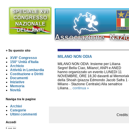
+ Su questo sito
MILANO NON ODIA
XVII° Congresso
150° Unità d'Italia
MILANO NON ODIA: Insieme per Liliana
Archivio
Segre! Bella Ciao, Milano!, ANPI e ANED
Attività in Lombardia
hanno organizzato un evento LUNEDI 11
Costituzione e Diritti
NOVEMBRE, ORE 18,30 davanti al Memorial
Documenti
della Shoah (piazza Edmondo Jacob Safra 1 
Iniziative
Milano - Stazione Centrale) Alla senatrice
Memoria
Liliana…
continua »
Novità
Naviga tra le pagine
Archivi
Categorie
Ultimi commenti
Credits
Accedi
Log in