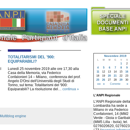
Novembre 2019
TOTALITARISMI DEL '900:
L
M
M
G
V
S
EQUIPARABILI?
1
2
4
5
6
7
8
9
I
Lunedì 25 novembre 2019 alle ore 17,30 alla
11
12
13
14
15
16
Casa della Memoria, via Federico
18
19
20
21
22
23
Confalonieri 14 – Milano, conferenza del prof.
25
26
27
28
29
30
Angelo D'Orsi dell'Università degli Studi di
<<
<
Corrente
>
Torino, sul tema: Totalitarismi del '900:
Equiparabili? La risoluzione del…
continua »
L'ANPI Regionale
L'ANPI Regionale dell
Lombardia ha sede a
Milano in via Federico
Confalonieri, 14 (MM2
Multiblog engine
Verde - Gioia o Garibald
(MM5 Lilla - Isola), tel.
0276020620, 027602