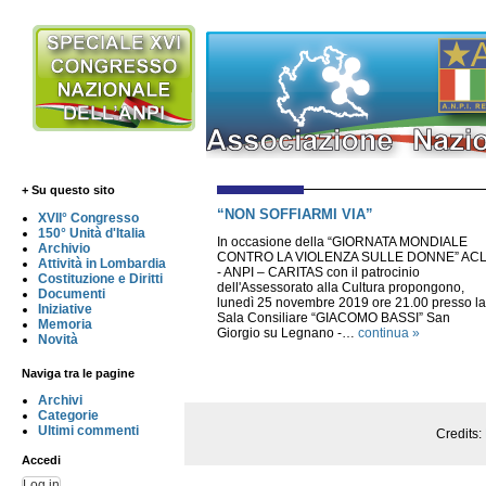
+ Su questo sito
“NON SOFFIARMI VIA”
XVII° Congresso
150° Unità d'Italia
In occasione della “GIORNATA MONDIALE
Archivio
CONTRO LA VIOLENZA SULLE DONNE” ACL
Attività in Lombardia
- ANPI – CARITAS con il patrocinio
Costituzione e Diritti
dell'Assessorato alla Cultura propongono,
Documenti
lunedì 25 novembre 2019 ore 21.00 presso la
Iniziative
Sala Consiliare “GIACOMO BASSI” San
Memoria
Giorgio su Legnano -…
continua »
Novità
Naviga tra le pagine
Archivi
Categorie
Ultimi commenti
Credits:
Accedi
Log in