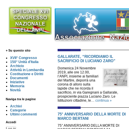
+ Su questo sito
GALLARATE, “RICORDIAMO IL
XVII° Congresso
SACRIFICIO DI LUCIANO ZARO”
150° Unità d'Italia
Archivio
Domenica 24 Novembre
Attività in Lombardia
2019, alle ore 12.00,
Costituzione e Diritti
l’ANPI, insieme ai familiari
Documenti
del Martire, deporrà una
Iniziative
corona di alloro sulla
Memoria
lapide che ne ricorda il
Novità
sacrificio, in via Garegnani a Gallarate,
prospiciente piazza Luciano Zaro. Le
Naviga tra le pagine
Istituzioni cittadine, le…
continua »
Archivi
Categorie
75° ANNIVERSARIO DELLA MORTE DI
Ultimi commenti
MARCO BERTANI
Accedi
75° ANNIVERSARIO DELLA MORTE DI
Log in